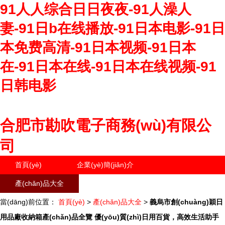
91人人综合日日夜夜-91人澡人
妻-91日b在线播放-91日本电影-91日
本免费高清-91日本视频-91日本
在-91日本在线-91日本在线视频-91
日韩电影
合肥市勘吹電子商務(wù)有限公
司
首頁(yè)
企業(yè)簡(jiǎn)介
產(chǎn)品大全
聯(lián)系我們
當(dāng)前位置：
企業(yè)信息
首頁(yè)
>
訪客留言
產(chǎn)品大全
>
義烏市創(chuàng)穎日
用品廠收納箱產(chǎn)品全覽 優(yōu)質(zhì)日用百貨，高效生活助手