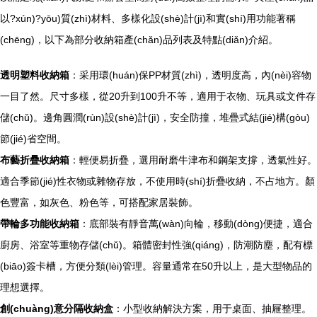
以?xún)?yōu)質(zhì)材料、多樣化設(shè)計(jì)和實(shí)用功能著稱
(chēng)，以下為部分收納箱產(chǎn)品列表及特點(diǎn)介紹。
透明塑料收納箱
：采用環(huán)保PP材質(zhì)，透明度高，內(nèi)容物
一目了然。尺寸多樣，從20升到100升不等，適用于衣物、玩具或文件存
儲(chǔ)。邊角圓潤(rùn)設(shè)計(jì)，安全防撞，堆疊式結(jié)構(gòu)
節(jié)省空間。
布藝折疊收納箱
：輕便易折疊，選用耐磨牛津布和鋼架支撐，透氣性好。
適合季節(jié)性衣物或雜物存放，不使用時(shí)折疊收納，不占地方。顏
色豐富，如灰色、粉色等，可搭配家居裝飾。
帶輪多功能收納箱
：底部裝有靜音萬(wàn)向輪，移動(dòng)便捷，適合
廚房、浴室等重物存儲(chǔ)。箱體密封性強(qiáng)，防潮防塵，配有標
(biāo)簽卡槽，方便分類(lèi)管理。容量通常在50升以上，是大型物品的
理想選擇。
創(chuàng)意分隔收納盒
：小型收納解決方案，用于桌面、抽屜整理。