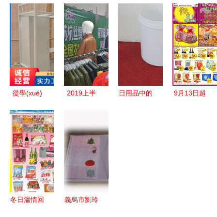
聚上海，百
國(guó)內
日用品商行
一站式包裝
貨盛宴啟新
(nèi)大型貼
餐桌產
解決方案，
程——第
牌生產
(chǎn)品精
賦能多元產
116屆中國
(chǎn)源頭
選 從實
(chǎn)品價
(guó)日用
工廠，賦能
(shí)用到裝
(jià)值
百貨商品交
日用百貨行
飾，一應
易會(huì)盛
業(yè)
(yīng)俱全
從學(xué)
2019上半
日用品中的
9月13日超
大開(kāi)幕
生宿舍床到
年展會(huì)
塑料 創
市海報
宜昌物流園
熱浪 日用
(chuàng)新
(bào) | 日
日用百貨的
百貨展區
與環(huán)
用百貨精
采購(gòu)
(qū)人潮涌
保的日用百
選，溫馨生
與物流價
動(dòng)盛
貨新篇章
活觸手可及
(jià)格指南
況回顧
冬日溫情回
義烏市劉玲
饋，日用百
日用百貨商