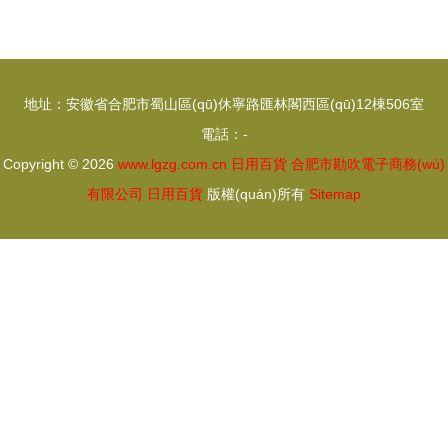
貨全場
行 簿本冊
(chǎng)大
(cè)產
減價(jià)
(chǎn)品系
地址：安徽省合肥市蜀山區(qū)休寧路匯林閣西區(qū)12棟506室
列一覽
電話：-
Copyright © 2026
www.lgzg.com.cn
日用百貨
合肥市勘吹電子商務(wù)
有限公司
日用百貨
版權(quán)所有
Sitemap