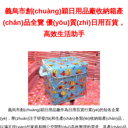
義烏市創(chuàng)穎日用品廠收納箱產
(chǎn)品全覽 優(yōu)質(zhì)日用百貨，
高效生活助手
義烏市創(chuàng)穎日用品廠作為日用百貨行業(yè)的知名企業
(yè)，專(zhuān)注于研發(fā)和生產(chǎn)各類(lèi)收納箱產(chǎn)品，
以滿足現(xiàn)代家庭和辦公空間對(duì)高效整理的需求。其產(chǎn)品