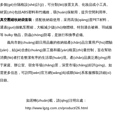
多個(gè)分隔格設(shè)計(jì)，可分類(lèi)放置文具、化妝品或小工具。
材質(zhì)包括ABS塑料和竹纖維，環(huán)保耐用，提升空間利用率。
真空壓縮收納袋套裝
：搭配收納箱使用，采用高強(qiáng)度PET材料，
通過(guò)抽氣泵壓縮，大幅減少儲(chǔ)物體積。特別適合被褥、羽絨服
等 bulky 物品，防蟲(chóng)防霉，是旅行和換季必備。
義烏市創(chuàng)穎日用品廠的收納箱產(chǎn)品注重用戶(hù)體驗
(yàn)，結(jié)合創(chuàng)新工藝和嚴(yán)格質(zhì)量控制，旨在幫助
消費(fèi)者打造整潔有序的生活環(huán)境。產(chǎn)品廣泛應(yīng)用
于家庭、辦公室、宿舍等場(chǎng)景，深受市場(chǎng)好評(píng)。如
需更多信息，可訪問(wèn)官方網(wǎng)站或聯(lián)系客服獲取詳細(xì)
目錄。
如若轉(zhuǎn)載，請(qǐng)注明出處：
http://www.lgzg.com.cn/product/26.html